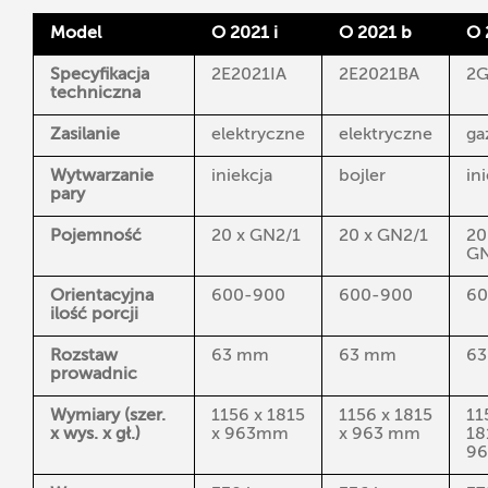
Model
O 2021 i
O 2021 b
O 
Specyfikacja
2E2021IA
2E2021BA
2G
techniczna
Zasilanie
elektryczne
elektryczne
ga
Wytwarzanie
iniekcja
bojler
in
pary
Pojemność
20 x GN2/1
20 x GN2/1
20
GN
Orientacyjna
600-900
600-900
60
ilość porcji
Rozstaw
63 mm
63 mm
6
prowadnic
Wymiary (szer.
1156 x 1815
1156 x 1815
11
x wys. x gł.)
x 963mm
x 963 mm
18
9