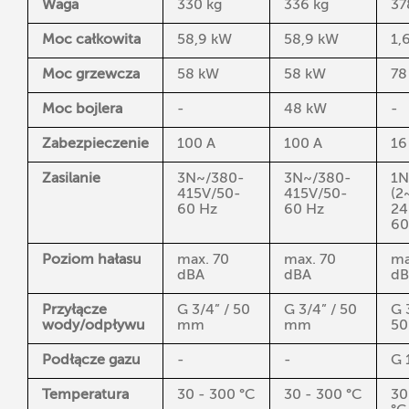
Waga
330 kg
336 kg
37
Moc całkowita
58,9 kW
58,9 kW
1,
Moc grzewcza
58 kW
58 kW
78
Moc bojlera
-
48 kW
-
Zabezpieczenie
100 A
100 A
16
Zasilanie
3N~/380-
3N~/380-
1N
415V/50-
415V/50-
(2
60 Hz
60 Hz
24
60
Poziom hałasu
max. 70
max. 70
ma
dBA
dBA
dB
Przyłącze
G 3/4” / 50
G 3/4” / 50
G 
wody/odpływu
mm
mm
5
Podłącze gazu
-
-
G 
Temperatura
30 - 300 °C
30 - 300 °C
30