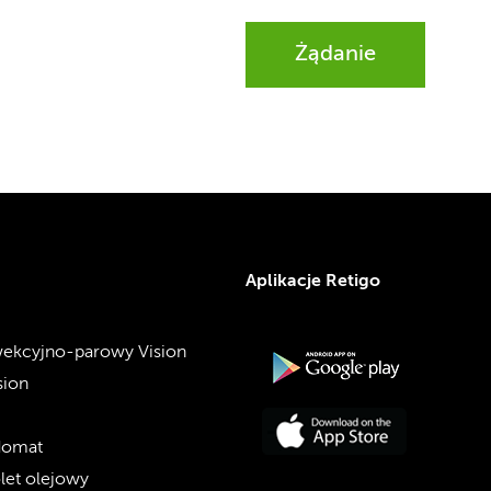
Żądanie
Aplikacje Retigo
ekcyjno-parowy Vision
sion
domat
olet olejowy