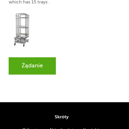
which has 15 trays .
Żądanie
Skróty