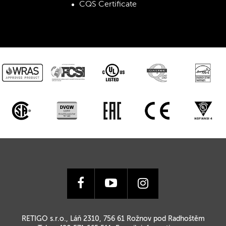
CQS Certificate
RETIGO s.r.o., Láň 2310, 756 61 Rožnov pod Radhoštěm