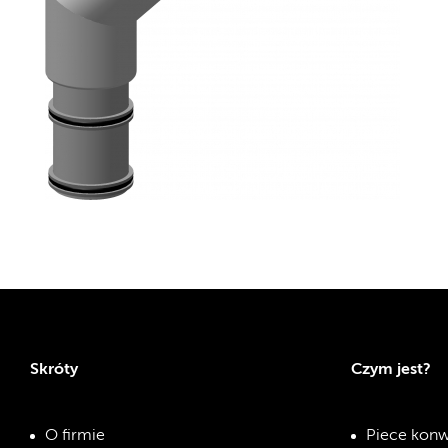
Skróty
Czym jest?
O firmie
Piece konw