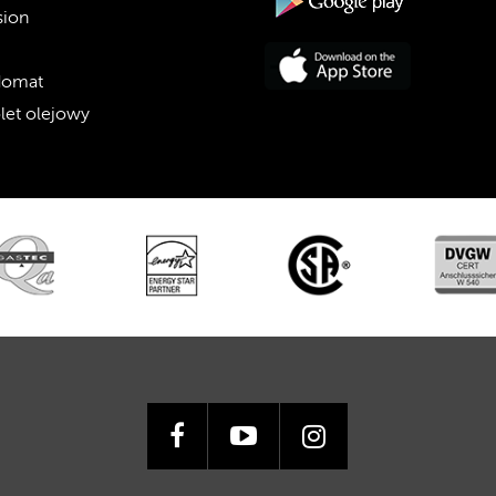
sion
domat
olet olejowy