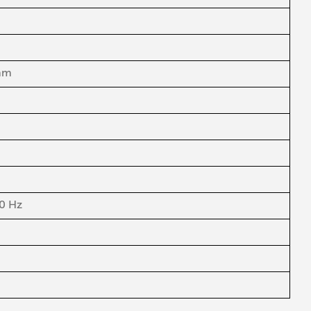
 mm
0 Hz