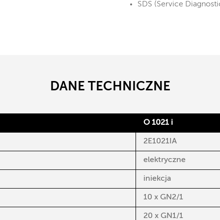
SDS (Service Diagnost
DANE TECHNICZNE
O 1021 i
2E1021IA
elektryczne
iniekcja
10 x GN2/1
20 x GN1/1