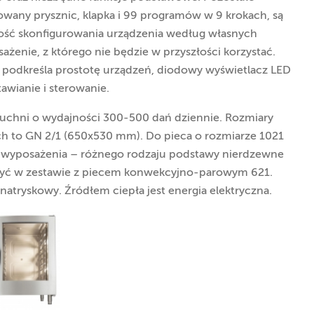
rowany prysznic, klapka i 99 programów w 9 krokach, są
ość skonfigurowania urządzenia według własnych
ażenie, z którego nie będzie w przyszłości korzystać.
n podkreśla prostotę urządzeń, diodowy wyświetlacz LED
awianie i sterowanie.
 kuchni o wydajności 300-500 dań dziennie. Rozmiary
 to GN 2/1 (650x530 mm). Do pieca o rozmiarze 1021
wyposażenia – różnego rodzaju podstawy nierdzewne
zyć w zestawie z piecem konwekcyjno-parowym 621.
natryskowy. Źródłem ciepła jest energia elektryczna.