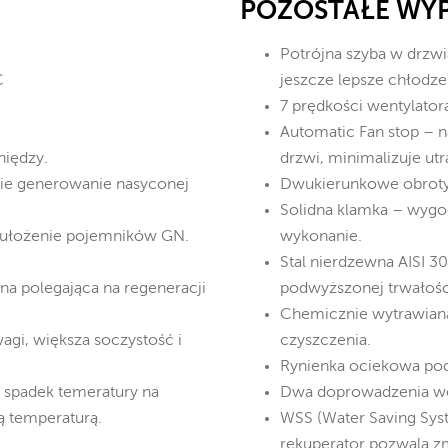
POZOSTAŁE WY
Potrójna szyba w drzwia
C
jeszcze lepsze chłodze
7 prędkości wentylator
Automatic Fan stop – 
niędzy.
drzwi, minimalizuje utr
ie generowanie nasyconej
Dwukierunkowe obroty 
Solidna klamka – wygod
e ułożenie pojemników GN.
wykonanie.
Stal nierdzewna AISI 3
a polegająca na regeneracji
podwyższonej trwałośc
Chemicznie wytrawiana
agi, większa soczystość i
czyszczenia.
Rynienka ociekowa pod
 spadek temeratury na
Dwa doprowadzenia wo
ą temperaturą.
WSS (Water Saving Sys
rekuperator pozwala z