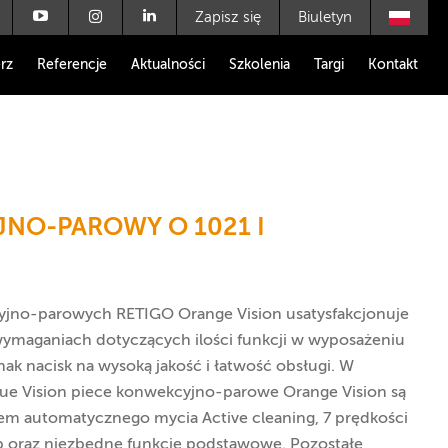
Zapisz się
Biuletyn
rz
Referencje
Aktualności
Szkolenia
Targi
Kontakt
NO-PAROWY O 1021 I
yjno-parowych RETIGO Orange Vision usatysfakcjonuje
ymaganiach dotyczących ilości funkcji w wyposażeniu
k nacisk na wysoką jakość i łatwość obsługi. W
Blue Vision piece konwekcyjno-parowe Orange Vision są
m automatycznego mycia Active cleaning, 7 prędkości
op oraz niezbędne funkcje podstawowe. Pozostałe