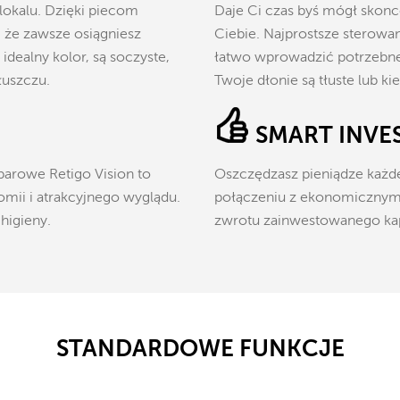
okalu. Dzięki piecom
Daje Ci czas byś mógł skonc
 że zawsze osiągniesz
Ciebie. Najprostsze sterowa
dealny kolor, są soczyste,
łatwo wprowadzić potrzebne u
łuszczu.
Twoje dłonie są tłuste lub ki
SMART INVE
arowe Retigo Vision to
Oszczędzasz pieniądze każde
mii i atrakcyjnego wyglądu.
połączeniu z ekonomicznym
higieny.
zwrotu zainwestowanego kap
STANDARDOWE FUNKCJE