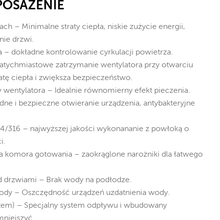
POSAŻENIE
ch – Minimalne straty ciepła, niskie zużycie energii,
nie drzwi.
a – dokładne kontrolowanie cyrkulacji powietrza.
natychmiastowe zatrzymanie wentylatora przy otwarciu
atę ciepła i zwiększa bezpieczeństwo.
wentylatora – Idealnie równomierny efekt pieczenia.
ne i bezpieczne otwieranie urządzenia, antybakteryjne
04/316 – najwyższej jakości wykonananie z powłoką o
i.
 komora gotowania – zaokrąglone narożniki dla łatwego
 drzwiami – Brak wody na podłodze.
dy – Oszczędność urządzeń uzdatnienia wody.
tem) – Specjalny system odpływu i wbudowany
mniejszyć