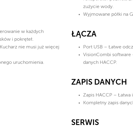
zużycie wody.
Wyjmowane półki na G
sterowanie w każdych
ŁĄCZA
ków i pokręteł.
ucharz nie musi już więcej
Port USB – Łatwe odcz
VisionCombi software 
onego uruchomienia.
danych HACCP.
ZAPIS DANYCH
Zapis HACCP – Łatwa i
Kompletny zapis danyc
SERWIS