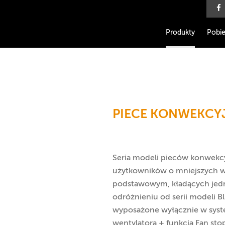
Produkty
Pobie
PIECE KONWEKCYJ
Seria modeli pieców konwekc
użytkowników o mniejszych w
podstawowym, kładących jedna
odróżnieniu od serii modeli 
wyposażone wyłącznie w syste
wentylatora + funkcja Fan st