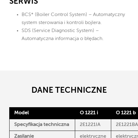
SERWIS
BCS* (Boiler Control System) – Automatyczny
system sterowania i kontroli bojlera.
SDS (Service Diagnostic System) –
Automatyczna informacja o błędach.
DANE TECHNICZNE
Model
O 1221 i
O 1221 b
Specyfikacja techniczna
2E1221IA
2E1221BA
Zasilanie
elektryczne
elektrycz