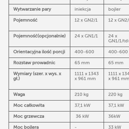
Wytwarzanie pary
iniekcja
bojler
Pojemność
12 x GN2/1
12 x GN2/
Pojemność
(opcjonalnie)
24 x GN1/1
24 x
GN1/1/td
Orientacyjna ilość porcji
400-600
400-600
Rozstaw prowadnic
65 mm
65 mm
Wymiary (szer. x wys. x
1111 x 1343
1111 x 13
gł.)
x 961 mm
x 961 m
Waga
210 kg
220 kg
Moc całkowita
37,1 kW
37,1 kW
Moc grzewcza
36 kW
36kW
Moc bojlera
-
33 kW