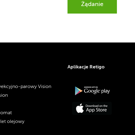
Żądanie
Aplikacje Retigo
ekcyjno-parowy Vision
sion
domat
olet olejowy