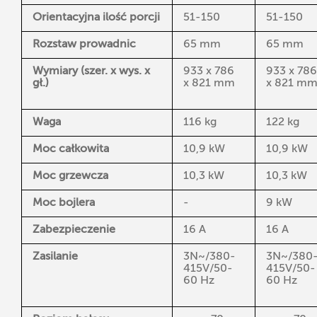
Orientacyjna ilość porcji
51-150
51-150
Rozstaw prowadnic
65 mm
65 mm
Wymiary (szer. x wys. x
933 x 786
933 x 786
gł.)
x 821 mm
x 821 m
Waga
116 kg
122 kg
Moc całkowita
10,9 kW
10,9 kW
Moc grzewcza
10,3 kW
10,3 kW
Moc bojlera
-
9 kW
Zabezpieczenie
16 A
16 A
Zasilanie
3N~/380-
3N~/380
415V/50-
415V/50-
60 Hz
60 Hz