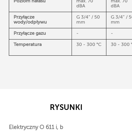
Poziom hałasu
max. 70
max. 70
dBA
dBA
Przyłącze
G 3/4” / 50
G 3/4” / 
wody/odpływu
mm
mm
Przyłącze gazu
-
-
Temperatura
30 - 300 °C
30 - 300 
RYSUNKI
Elektryczny O 611 i, b