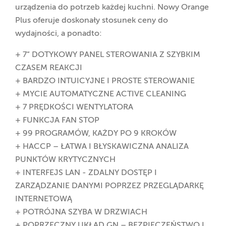
urządzenia do potrzeb każdej kuchni. Nowy Orange
Plus oferuje doskonały stosunek ceny do
wydajności, a ponadto:
+ 7“ DOTYKOWY PANEL STEROWANIA Z SZYBKIM
CZASEM REAKCJI
+ BARDZO INTUICYJNE I PROSTE STEROWANIE
+ MYCIE AUTOMATYCZNE ACTIVE CLEANING
+ 7 PRĘDKOŚCI WENTYLATORA
+ FUNKCJA FAN STOP
+ 99 PROGRAMÓW, KAŻDY PO 9 KROKÓW
+ HACCP – ŁATWA I BŁYSKAWICZNA ANALIZA
PUNKTÓW KRYTYCZNYCH
+ INTERFEJS LAN - ZDALNY DOSTĘP I
ZARZĄDZANIE DANYMI POPRZEZ PRZEGLĄDARKĘ
INTERNETOWĄ
+ POTRÓJNA SZYBA W DRZWIACH
+ POPRZECZNY UKŁAD GN – BEZPIECZEŃSTWO I