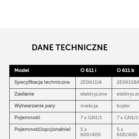
DANE TECHNICZNE
Model
O 611 i
O 611 b
Specyfikacja techniczna
2E0611IA
2E0611B
Zasilanie
elektryczne
elektrycz
Wytwarzanie pary
iniekcja
bojler
Pojemność
7 x GN1/1
7 x GN1/1
Pojemność
(opcjonalnie)
5 x
5 x
600/400
600/400