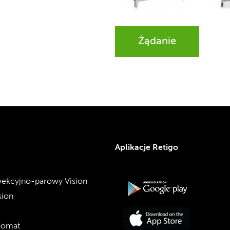
Żądanie
Aplikacje Retigo
ekcyjno-parowy Vision
sion
domat