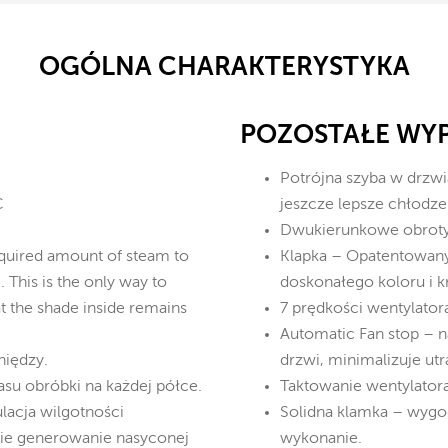
OGÓLNA CHARAKTERYSTYKA
POZOSTAŁE WY
Potrójna szyba w drzwia
C
jeszcze lepsze chłodze
Dwukierunkowe obroty 
required amount of steam to
Klapka – Opatentowany
 This is the only way to
doskonałego koloru i k
at the shade inside remains
7 prędkości wentylator
Automatic Fan stop – 
niędzy.
drzwi, minimalizuje utr
su obróbki na każdej półce.
Taktowanie wentylatora
lacja wilgotności
Solidna klamka – wygod
ie generowanie nasyconej
wykonanie.