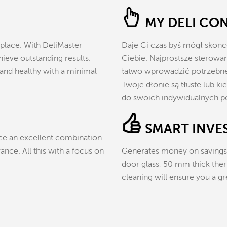
MY DELI CO
 place. With DeliMaster
Daje Ci czas byś mógł skonc
ieve outstanding results.
Ciebie. Najprostsze sterowa
 and healthy with a minimal
łatwo wprowadzić potrzebne u
Twoje dłonie są tłuste lub
do swoich indywidualnych p
SMART INVE
ce an excellent combination
nce. All this with a focus on
Generates money on savings f
door glass, 50 mm thick th
cleaning will ensure you a gr