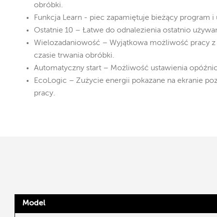
obróbki.
Funkcja Learn - piec zapamiętuje bieżący program i 
Ostatnie 10 – Łatwe do odnalezienia ostatnio używ
Wielozadaniowość – Wyjątkowa możliwość pracy z
czasie trwania obróbki.
Automatyczny start – Możliwość ustawienia opóźni
EcoLogic – Zużycie energii pokazane na ekranie p
pracy.
Model