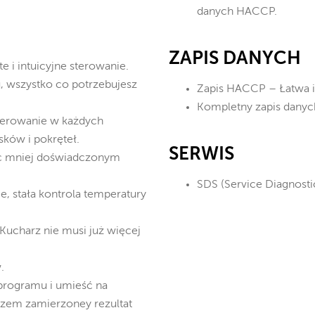
danych HACCP.
ZAPIS DANYCH
 i intuicyjne sterowanie.
, wszystko co potrzebujesz
Zapis HACCP – Łatwa i
Kompletny zapis danyc
sterowanie w każdych
ków i pokręteł.
SERWIS
ąc mniej doświadczonym
SDS (Service Diagnost
, stała kontrola temperatury
ucharz nie musi już więcej
.
 programu i umieść na
azem zamierzoney rezultat