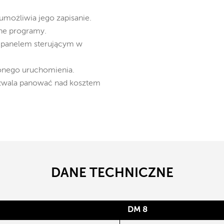
umożliwia jego zapisanie.
ane programy.
 panelem sterującym w
onego uruchomienia.
ozwala panować nad kosztem
DANE TECHNICZNE
DM 8