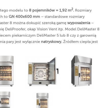
2
 tego modelu to
8 pojemników = 1,92 m
.
Rozmiary
ch to
GN 400x600 mm
– standardowe rozmiary
Master 8 można dokupić szeroką gamę
wyposażenia
–
 DeliProofer, okap Vision Vent itp. Model DeliMaster 8
iecem piekarniczym DeliMaster 5 lub 8 czy z garownią
nia pary jest wyłącznie
natryskowy.
Źródłem ciepła jest