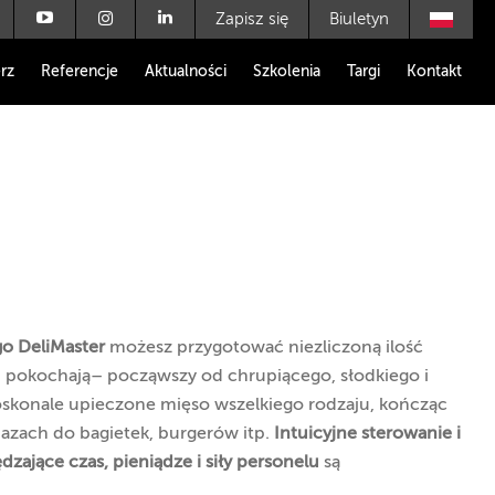
Zapisz się
Biuletyn
rz
Referencje
Aktualności
Szkolenia
Targi
Kontakt
go DeliMaster
możesz przygotować niezliczoną ilość
ci pokochają– począwszy od chrupiącego, słodkiego i
skonale upieczone mięso wszelkiego rodzaju, kończąc
bazach do bagietek, burgerów itp.
Intuicyjne sterowanie i
ające czas, pieniądze i siły personelu
są