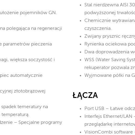
Stal nierdzewna AISI 3
e ułożenie pojemników GN.
podwyższonej trwałośc
Chemicznie wytrawiana
a polegająca na regeneracji
czyszczenia.
Zwijany prysznic ręczn
ie parametrów pieczenia
Rynienka ociekowa pod
Dwa doprowadzenia wo
agi, większa soczystość i
WSS (Water Saving Sys
rekuperator pozwala z
 piec automatycznie
Wyjmowane półki na G
cyjnej złotobrązowej
ŁĄCZA
 spadek temeratury na
Port USB – Łatwe odcz
 temperaturą.
Interfejs Ethernet/LAN
ędzenie – Specjalne programy
przeglądarkę internet
VisionCombi software 