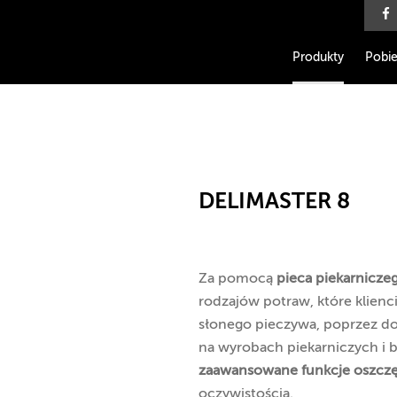
Produkty
Pobie
DELIMASTER 8
Za pomocą
pieca piekarnicze
rodzajów potraw, które klien
słonego pieczywa, poprzez do
na wyrobach piekarniczych i 
zaawansowane funkcje oszczędz
oczywistością.