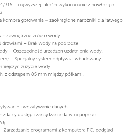
04/316 – najwyższej jakości wykonananie z powłoką o
i.
 komora gotowania – zaokrąglone narożniki dla łatwego
y - zewnętrzne źródło wody.
 drzwiami – Brak wody na podłodze.
dy – Oszczędność urządzeń uzdatnienia wody.
tem) – Specjalny system odpływu i wbudowany
mniejszyć zużycie wody.
N z odstępem 85 mm między półkami.
ytywanie i wczytywanie danych.
 – zdalny dostęp i zarządzanie danymi poprzez
ową
– Zarządzanie programami z komputera PC, podglad