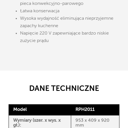
pieca konwekcyjno-parowego
Łatwa konserwacja
Wysoka wydajność eliminująca nieprzyjemne
zapachy kuchenne
Napięcie 220 V zapewniające bardzo niskie
zużycie prądu
DANE TECHNICZNE
Model
RPH2011
Wymiary (szer. x wys. x
953 x 409 x 920
gł.):
mm