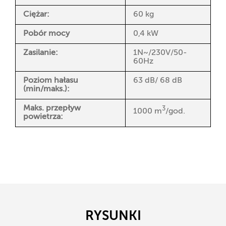
Ciężar:
60 kg
Pobór mocy
0,4 kW
Zasilanie:
1N~/230V/50-
60Hz
Poziom hałasu
63 dB/ 68 dB
(min/maks.):
Maks. przepływ
3
1000 m
/god.
powietrza:
RYSUNKI