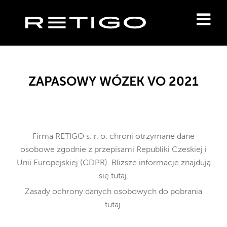
ZAPASOWY WÓZEK VO 2021
Firma RETIGO s. r. o. chroni otrzymane dane
osobowe
zgodnie z przepisami Republiki Czeskiej i
Unii Europejskiej (GDPR). Bliższe informacje znajdują
się
tutaj
.
Zasady ochrony danych osobowych do pobrania
tutaj
.