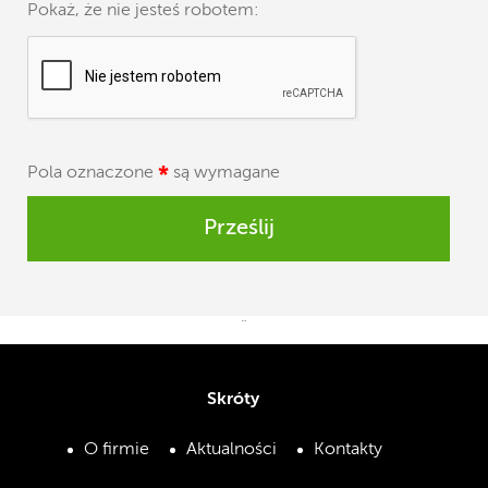
Pokaż, że nie jesteś robotem:
Pola oznaczone
*
są wymagane
Prześlij
¨
Skróty
O firmie
Aktualności
Kontakty