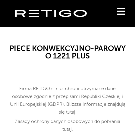
PIECE KONWEKCYJNO-PAROWY
O 1221 PLUS
Firma RETIGO s. r. o. chroni otrzymane dane
osobowe
zgodnie z przepisami Republiki Czeskiej i
Unii Europejskiej (GDPR). Bliższe informacje znajdują
się
tutaj
.
Zasady ochrony danych osobowych do pobrania
tutaj
.