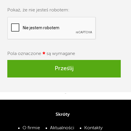
Pokaż, że nie jesteś robotem:
Pola oznaczone
*
są wymagane
Prześlij
¨
Skróty
O firmie
Aktualności
Kontakty