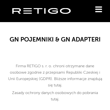
GN POJEMNIKI & GN ADAPTERI
Firma RETIGO s. r. o. chroni otrzymane dane
osobowe
zgodnie z przepisami Republiki Czeskiej i
Unii Europejskiej (GDPR). Bliższe informacje znajdują
się
tutaj
.
Zasady ochrony danych osobowych do pobrania
tutaj
.