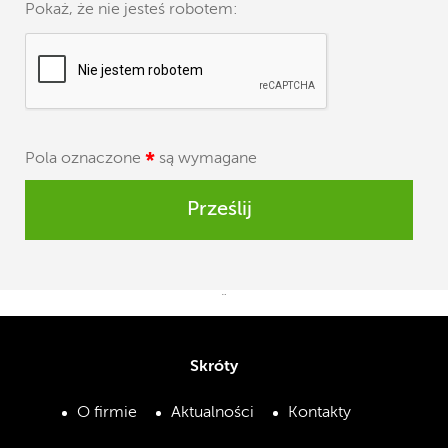
Pokaż, że nie jesteś robotem:
Pola oznaczone
*
są wymagane
Prześlij
¨
Skróty
O firmie
Aktualności
Kontakty