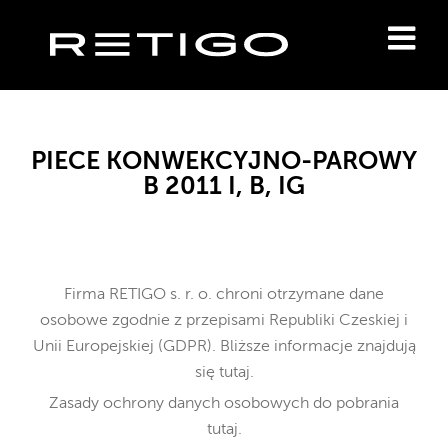
PIECE KONWEKCYJNO-PAROWY
B 2011 I, B, IG
Firma RETIGO s. r. o. chroni otrzymane dane
osobowe
zgodnie z przepisami Republiki Czeskiej i
Unii Europejskiej (GDPR). Bliższe informacje znajdują
się
tutaj
.
Zasady ochrony danych osobowych do pobrania
tutaj
.