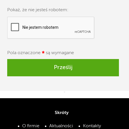
Pokaż, że nie jesteś robotem:
Pola oznaczone
*
są wymagane
Prześlij
¨
Skróty
O firmie
Aktualności
Kontakty