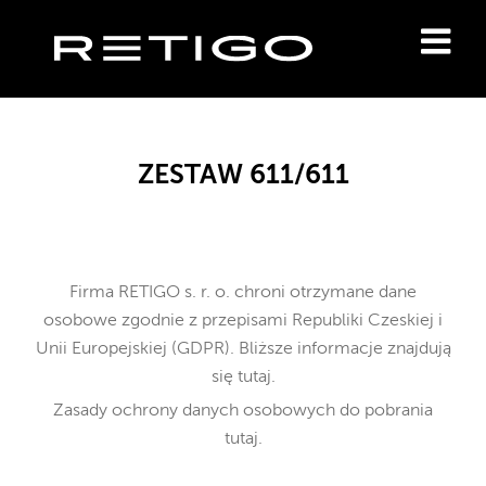
ZESTAW 611/611
Firma RETIGO s. r. o. chroni otrzymane dane
osobowe
zgodnie z przepisami Republiki Czeskiej i
Unii Europejskiej (GDPR). Bliższe informacje znajdują
się
tutaj
.
Zasady ochrony danych osobowych do pobrania
tutaj
.