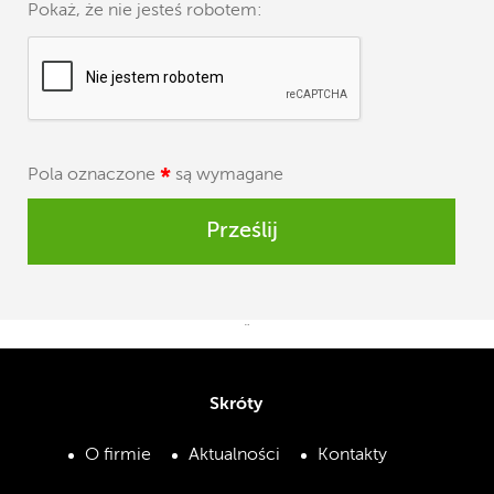
Pokaż, że nie jesteś robotem:
Pola oznaczone
*
są wymagane
Prześlij
¨
Skróty
O firmie
Aktualności
Kontakty