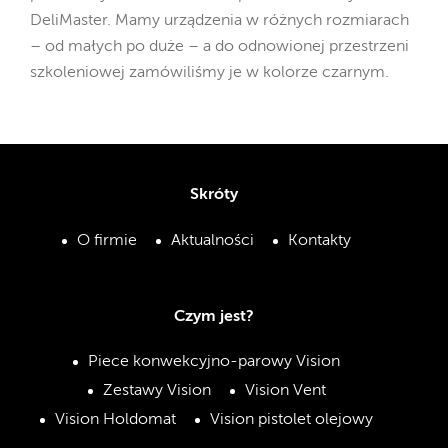
DeliMaster. Mamy urządzenia w różnych rozmiarach
– od małych po duże – a do odnowionej przestrzeni
szkoleniowej zamówiliśmy je w kolorze czarnym.
Skróty
O firmie
Aktualności
Kontakty
Czym jest?
Piece konwekcyjno-parowy Vision
Zestawy Vision
Vision Vent
Vision Holdomat
Vision pistolet olejowy